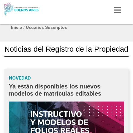
Inicio
/
Usuarios Suscriptos
Inicio
Noticias del Registro de la Propiedad
Autoridades
Mi Provincia
NOVEDAD
Ya están disponibles los nuevos
Radio
modelos de matrículas editables
Provincia
Bicentenario